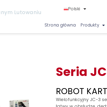
Polski
nym Lutowaniu
Strona główna
Produkty
Seria J
ROBOT KART
Wielofunkcyjny JC-3 s
łatwy w obsłudze, dedy