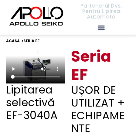
Partenerul Dvs.
Pentru Lipirea
Automată
Persoană de contact
Apollo Seiko Distributori
ACASĂ >
SERIA EF
Seria
EF
Lipitarea
UȘOR DE
selectivă
UTILIZAT +
EF-3040A
ECHIPAME
NTE