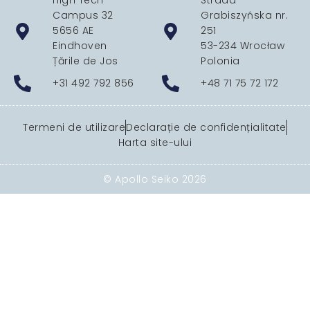
High Tech
Strada
Campus 32
Grabiszyńska nr.
5656 AE
251
Eindhoven
53-234 Wrocław
Țările de Jos
Polonia
+31 492 792 856
+48 71 75 72 172
Termeni de utilizare
Declarație de confidențialitate
Harta site-ului
© Apollo Seiko 2026