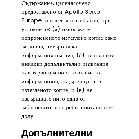
Съдържание, целенасочено
предоставено от Apollo Seiko
Europe за изтегляне от Сайта, при
условие че: (а) използвате
непромененото изтеглено копие само
за лична, нетърговска
информационна цел; (б) не правите
никакви допълнителни изявления
или гаранции по отношение на
информацията, съдържаща се в
изтегленото копие; и (в) не
извършвате нито една от
забранените употреби, описани по-
долу.
Допълнителни