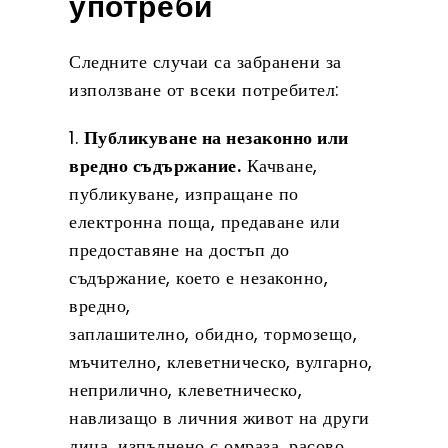
употреби
Следните случаи са забранени за
използване от всеки потребител:
1.
Публикуване на незаконно или
вредно съдържание.
Качване,
публикуване, изпращане по
електронна поща, предаване или
предоставяне на достъп до
съдържание, което е незаконно,
вредно,
заплашително, обидно, тормозещо,
мъчително, клеветническо, вулгарно,
неприлично, клеветническо,
навлизащо в личния живот на други
лица, изпълнено с омраза, расово,