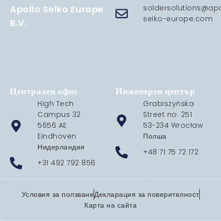
Apollo Seiko Europe
soldersolutions@apo
seiko-europe.com
B.V.
Централен офис
Инженерен център
High Tech
Grabiszyńska
Campus 32
Street no. 251
5656 AE
53-234 Wrocław
Eindhoven
Полша
Нидерландия
+48 71 75 72 172
+31 492 792 856
Условия за ползване
Декларация за поверителност
Карта на сайта