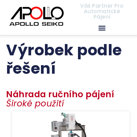
Váš Partner Pro
Automatické
Pájení
Distributoři společnosti Apollo Seiko
Výrobek podle
řešení
Náhrada ručního pájení
Široké použití