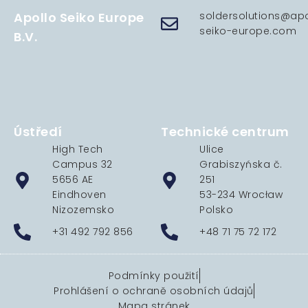
Apollo Seiko Europe
soldersolutions@apo
seiko-europe.com
B.V.
Ústředí
Technické centrum
High Tech
Ulice
Campus 32
Grabiszyńska č.
5656 AE
251
Eindhoven
53-234 Wrocław
Nizozemsko
Polsko
+31 492 792 856
+48 71 75 72 172
Podmínky použití
Prohlášení o ochraně osobních údajů
Mapa stránek