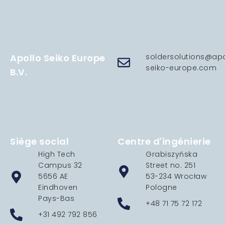
Apollo Seiko Europe
soldersolutions@apo
seiko-europe.com
B.V.
Siège social
Centre d'ingénierie
High Tech
Grabiszyńska
Campus 32
Street no. 251
5656 AE
53-234 Wrocław
Eindhoven
Pologne
Pays-Bas
+48 71 75 72 172
+31 492 792 856