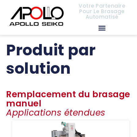
Votre Partenaire
Pour Le Brasage
Automatisé
Distributeurs Européens
Produit par
solution
Remplacement du brasage
manuel
Applications étendues