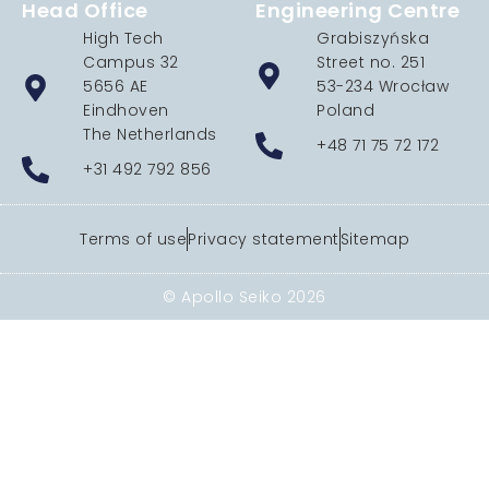
Head Office
Engineering Centre
High Tech
Grabiszyńska
Campus 32
Street no. 251
5656 AE
53-234 Wrocław
Eindhoven
Poland
The Netherlands
+48 71 75 72 172
+31 492 792 856
Terms of use
Privacy statement
Sitemap
© Apollo Seiko 2026