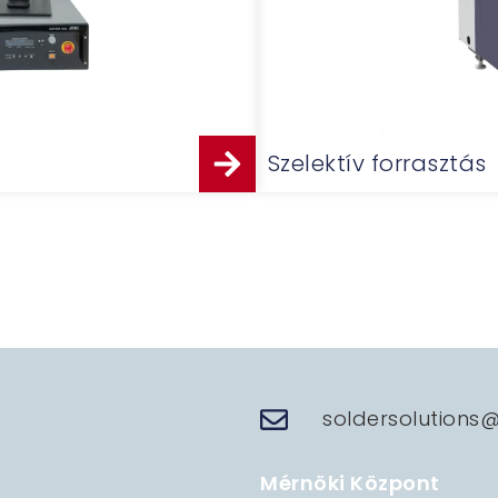
Szelektív forrasztás
soldersolutions
Mérnöki Központ