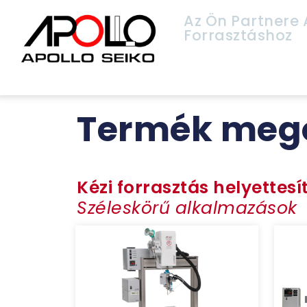
Az Ön Partnere 
Forrasztáshoz
Termék meg
Kézi forrasztás helyettesí
Széleskörű alkalmazások