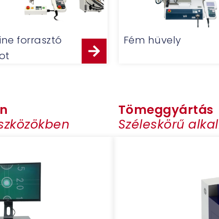
line forrasztó
Fém hüvely
ot
en
Tömeggyártás
eszközökben
Széleskörű alk