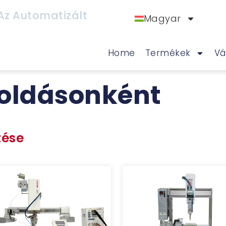
Az Automatizált
Magyar
Home
Termékek
Vá
oldásonként
tése