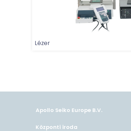
Lézer
Apollo Seiko Europe B.V.
Központi iroda