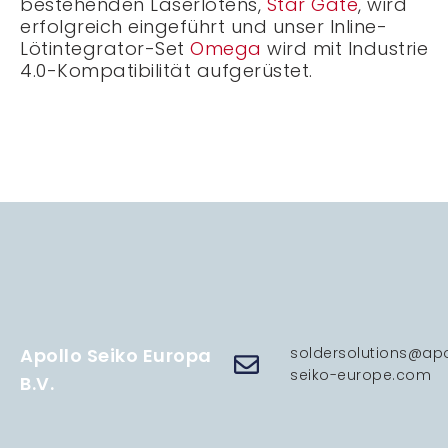
bestehenden Laserlötens,
Star Gate
, wird
erfolgreich eingeführt und unser Inline-
Lötintegrator-Set
Omega
wird mit Industrie
4.0-Kompatibilität aufgerüstet.
Apollo Seiko Europa
soldersolutions@apo
seiko-europe.com
B.V.